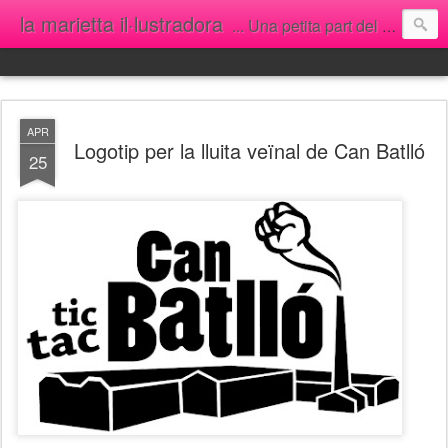
la marietta il·lustradora
... Una petita part del [meu] món...
APR
Logotip per la lluita veïnal de Can Batlló
25